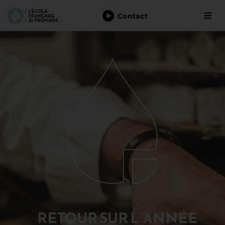
Passer
au
Contact
Togg
contenu
Navi
L’école
Devenir Fromager
Les formations
Financement
Actualités
Contact
RETOUR SUR L’ANNÉE