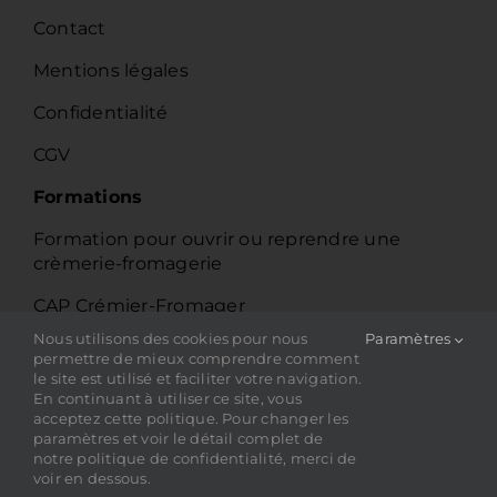
Contact
Mentions légales
Confidentialité
CGV
Formations
Formation pour ouvrir ou reprendre une
crèmerie-fromagerie
CAP Crémier-Fromager
Nous utilisons des cookies pour nous
Paramètres
CQP Vendeur-Conseil Crémier-Fromager
permettre de mieux comprendre comment
le site est utilisé et faciliter votre navigation.
Catalogue de formations
En continuant à utiliser ce site, vous
acceptez cette politique. Pour changer les
Financement
paramètres et voir le détail complet de
notre politique de confidentialité, merci de
voir en dessous.
23 rue des Lavandières Sainte-Opportune –