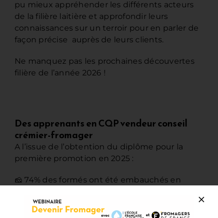
pu mieux appréhender les différents acteurs
de la filière laitière et approfondir leurs
connaissances sur un terroir pour en parler de
façon précise auprès de leurs clients.
Ne manquez pas les prochaines découvertes
filière de l’année 2026 !
Des apprenants en CQP vendeur conseil
crémier-fromager
A l’issue de l’obtention du diplôme pour la
première promotion en 2025 :
🧀 74% des formés ont été embauchés en
crèmerie-fromagerie
🏪 16% sont devenus chefs d’entreprise d’une