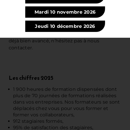
ou repris une crèmerie-fromagerie !
Mardi 10 novembre 2026
En 2026 3 sessions sont prévus en mars, juin et
octobre.
Jeudi 10 décembre 2026
Que vous soyez en au début de votre projet ou
déjà bien avancé, n’hésitez pas à nous
contacter.
Les chiffres 2025
1 900 heures de formation dispensées dont
plus de 70 journées de formations réalisées
dans vos entreprises. Nos formateurs se sont
déplacés chez vous pour vous former et
former vos collaborateurs,
912 stagiaires formés,
95% de satisfaction des stagiaires,